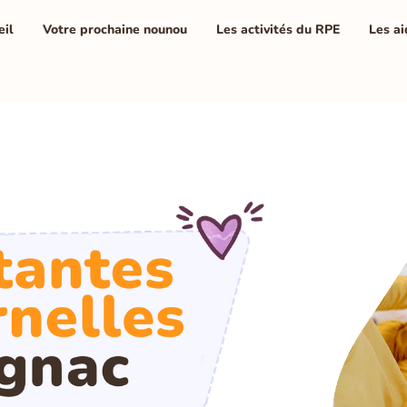
eil
Votre prochaine nounou
Les activités du RPE
Les ai